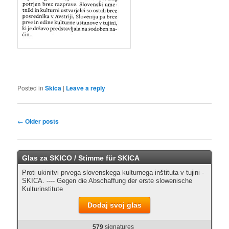
Posted in
Skica
|
Leave a reply
Post navigation
←
Older posts
Glas za SKICO / Stimme für SKICA
Proti ukinitvi prvega slovenskega kulturnega inštituta v tujini -
SKICA. ---- Gegen die Abschaffung der erste slowenische
Kulturinstitute
Dodaj svoj glas
579
signatures