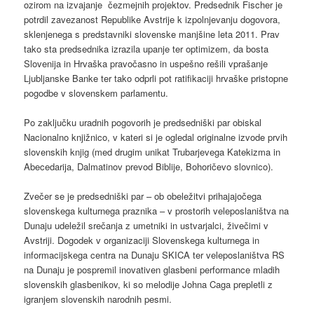
ozirom na izvajanje čezmejnih projektov. Predsednik Fischer je
potrdil zavezanost Republike Avstrije k izpolnjevanju dogovora,
sklenjenega s predstavniki slovenske manjšine leta 2011. Prav
tako sta predsednika izrazila upanje ter optimizem, da bosta
Slovenija in Hrvaška pravočasno in uspešno rešili vprašanje
Ljubljanske Banke ter tako odprli pot ratifikaciji hrvaške pristopne
pogodbe v slovenskem parlamentu.
Po zaključku uradnih pogovorih je predsedniški par obiskal
Nacionalno knjižnico, v kateri si je ogledal originalne izvode prvih
slovenskih knjig (med drugim unikat Trubarjevega Katekizma in
Abecedarija, Dalmatinov prevod Biblije, Bohoričevo slovnico).
Zvečer se je predsedniški par – ob obeležitvi prihajajočega
slovenskega kulturnega praznika – v prostorih veleposlaništva na
Dunaju udeležil srečanja z umetniki in ustvarjalci, živečimi v
Avstriji. Dogodek v organizaciji Slovenskega kulturnega in
informacijskega centra na Dunaju SKICA ter veleposlaništva RS
na Dunaju je pospremil inovativen glasbeni performance mladih
slovenskih glasbenikov, ki so melodije Johna Caga prepletli z
igranjem slovenskih narodnih pesmi.