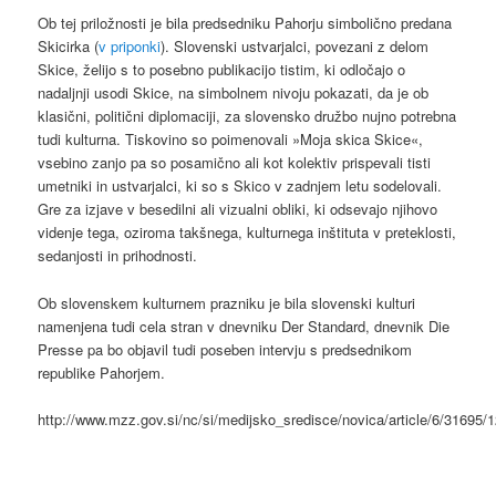
Ob tej priložnosti je bila predsedniku Pahorju simbolično predana
Skicirka (
v priponki
). Slovenski ustvarjalci, povezani z delom
Skice, želijo s to posebno publikacijo tistim, ki odločajo o
nadaljnji usodi Skice, na simbolnem nivoju pokazati, da je ob
klasični, politični diplomaciji, za slovensko družbo nujno potrebna
tudi kulturna. Tiskovino so poimenovali »Moja skica Skice«,
vsebino zanjo pa so posamično ali kot kolektiv prispevali tisti
umetniki in ustvarjalci, ki so s Skico v zadnjem letu sodelovali.
Gre za izjave v besedilni ali vizualni obliki, ki odsevajo njihovo
videnje tega, oziroma takšnega, kulturnega inštituta v preteklosti,
sedanjosti in prihodnosti.
Ob slovenskem kulturnem prazniku je bila slovenski kulturi
namenjena tudi cela stran v dnevniku Der Standard, dnevnik Die
Presse pa bo objavil tudi poseben intervju s predsednikom
republike Pahorjem.
http://www.mzz.gov.si/nc/si/medijsko_sredisce/novica/article/6/3169