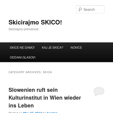
Sear
Skicirajmo SKICO!
Skicirajmo prihodnost
Main menu
SKICE NE DAMO!
KAJ JE SKICA?
NOVICE
Skip to primary content
Skip to secondary content
ODDANI GLASOVI
CATEGORY ARCHIVES:
SKICA
Slowenien ruft sein
Kulturinstitut in Wien wieder
ins Leben
Posted on
by