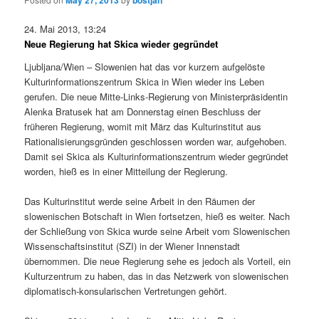
May 27, 2013
bostjan
24. Mai 2013, 13:24
Neue Regierung hat Skica wieder gegründet
Ljubljana/Wien – Slowenien hat das vor kurzem aufgelöste
Kulturinformationszentrum Skica in Wien wieder ins Leben
gerufen. Die neue Mitte-Links-Regierung von Ministerpräsidentin
Alenka Bratusek hat am Donnerstag einen Beschluss der
früheren Regierung, womit mit März das Kulturinstitut aus
Rationalisierungsgründen geschlossen worden war, aufgehoben.
Damit sei Skica als Kulturinformationszentrum wieder gegründet
worden, hieß es in einer Mitteilung der Regierung.
Das Kulturinstitut werde seine Arbeit in den Räumen der
slowenischen Botschaft in Wien fortsetzen, hieß es weiter. Nach
der Schließung von Skica wurde seine Arbeit vom Slowenischen
Wissenschaftsinstitut (SZI) in der Wiener Innenstadt
übernommen. Die neue Regierung sehe es jedoch als Vorteil, ein
Kulturzentrum zu haben, das in das Netzwerk von slowenischen
diplomatisch-konsularischen Vertretungen gehört.