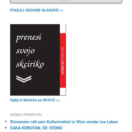
POGLEJ ODDANE GLASOVE >>
Oglej si Skicirko za SKICO! >>
ZADNJI PRISPEVKI
Slowenien ruft sein Kulturinstitut in Wien wieder ins Leben
ČAKA KOROTAN, ŠE VEDNO